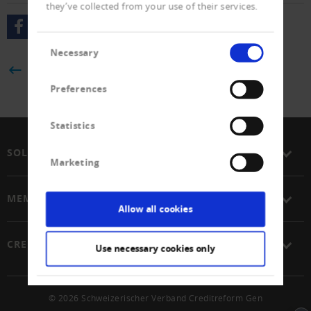
they’ve collected from your use of their services.
Consent
Necessary
Selection
BACK
Preferences
Statistics
SOLUTIONS
Marketing
MEMBERSHIP
Allow all cookies
CREDITREFORM
Use necessary cookies only
© 2026 Schweizerischer Verband Creditreform Gen