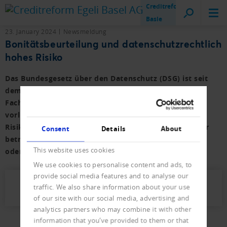
Creditreform
Basle
23. January 2024
Newsmeldung
Bonitätsbeurteilung und datenschutzrechtlich
hohes Risiko
Das Bundesgesetz über den Datenschutz (DSG) ist seit
dem 1. September 2023 in Kraft. Es sind schon viele
Fachbeiträge und Bücher veröffentlicht worden. Im
vorliegenden Beitrag geht es um die Formel «hohes
Risiko für die Persönlichkeit oder die Grundrechte der
Consent
Details
About
betroffenen Person», welche im Gesetz – vollständig
This website uses cookies
oder teilweise – immerhin in acht Stellen vorkommt.
We use cookies to personalise content and ads, to
provide social media features and to analyse our
traffic. We also share information about your use
Jusletter Amédéo Wermelinger (159 KB)
of our site with our social media, advertising and
analytics partners who may combine it with other
information that you’ve provided to them or that