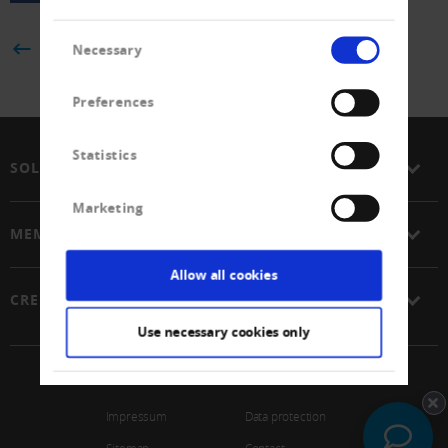
Consent
BACK
Necessary
Selection
Preferences
Statistics
SOLUTIONS
Marketing
MEMBERSHIP
Allow all cookies
CREDITREFORM
Use necessary cookies only
© 2026 Schweizerischer Verband Creditreform Gen
Impressum
Data protection
Sitemap
Contact