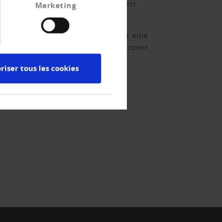
ei Erwerbsausfällen noch verlängert
Marketing
n Monate dieses Jahres lassen eher eine
in der Schweiz lag 2020 bei 8,5 Prozent.
ich einschränken.
riser tous les cookies