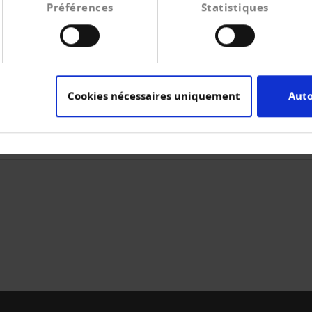
chädigungen, zusätzliche Taggelder und Entschädigungen b
Préférences
Statistiques
 Der sich abzeichnende Abschwung für zumindest die erste
daran dürfte sich nichts geändert haben: die Armutsquote 
gefährdet, rund 363'000 müssen ihr Leben materiell erhebl
Cookies nécessaires uniquement
Auto