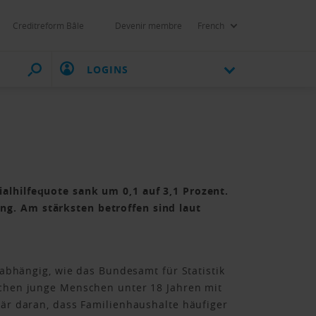
Creditreform Bâle
Devenir membre
French
LOGINS
alhilfequote sank um 0,1 auf 3,1 Prozent.
ng. Am stärksten betroffen sind laut
 abhängig, wie das Bundesamt für Statistik
eichen junge Menschen unter 18 Jahren mit
mär daran, dass Familienhaushalte häufiger