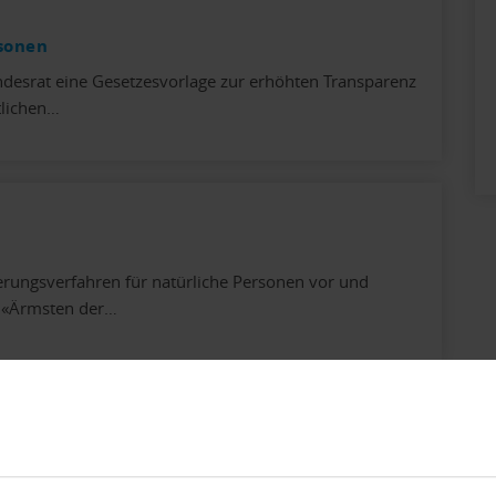
rsonen
esrat eine Gesetzesvorlage zur erhöhten Transparenz
tlichen…
erungsverfahren für natürliche Personen vor und
n «Ärmsten der…
Geschäftslageindikator KMU PMI lässt schwierige Zeiten