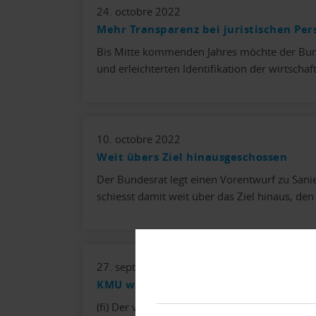
24. octobre 2022
Mehr Transparenz bei juristischen Pe
Bis Mitte kommenden Jahres möchte der Bund
und erleichterten Identifikation der wirtschaf
10. octobre 2022
Weit übers Ziel hinausgeschossen
Der Bundesrat legt einen Vorentwurf zu Sani
schiesst damit weit über das Ziel hinaus, de
27. septembre 2022
KMU wachsen kaum noch
(fi) Der von Raiffeisen monatlich ermittelte 