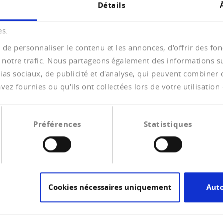
Détails
izer…
es.
de personnaliser le contenu et les annonces, d'offrir des fonc
 notre trafic. Nous partageons également des informations sur 
ber 2023
as sociaux, de publicité et d'analyse, qui peuvent combiner ce
die Ausführungsbestimmungen in der neuen
ez fournies ou qu'ils ont collectées lors de votre utilisation 
ordnung über…
Préférences
Statistiques
schwierigen wirtschaftlichen Lage in der Schweiz
 Lugano…
Cookies nécessaires uniquement
Auto