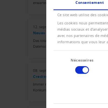
Consentement
erwarten für die wichtigste Stütze der Schwe
Ce site web utilise des cooki
Les cookies nous permettent 
12. septembre 2022
médias sociaux et d'analyser
Neues Datenschutzrecht ab 1. Septem
avec nos partenaires de médi
Das totalrevidierte Datenschutzgesetz und 
informations que vous leur av
Datenschutzverordnung und der neuen Ver
Sélection
Nécessaires
du
consentement
08. septembre 2022
Creditreform im Tessiner Fernsehen
Immer mehr Unternehmen gehen aufgrund der 
Konkurs. Der Geschäftsführer des Kreisbüro