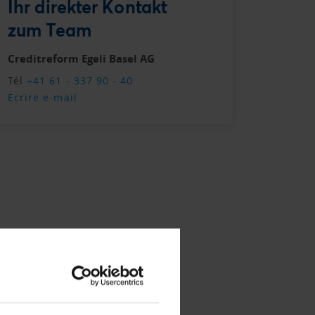
Ihr direkter Kontakt
zum Team
Creditreform Egeli Basel AG
Tél
+41 61 - 337 90 - 40
Ecrire e-mail