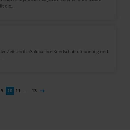
llt die…
er Zeitschrift «Saldo» ihre Kundschaft oft unnötig und
e…
9
10
11
...
13