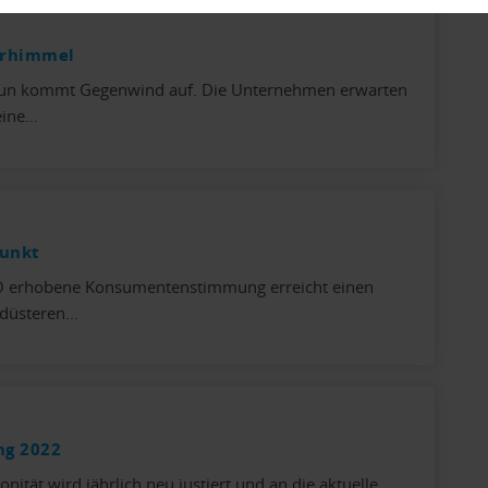
urhimmel
h nun kommt Gegenwind auf. Die Unternehmen erwarten
eine…
unkt
ECO erhobene Konsumentenstimmung erreicht einen
 düsteren…
ng 2022
ität wird jährlich neu justiert und an die aktuelle