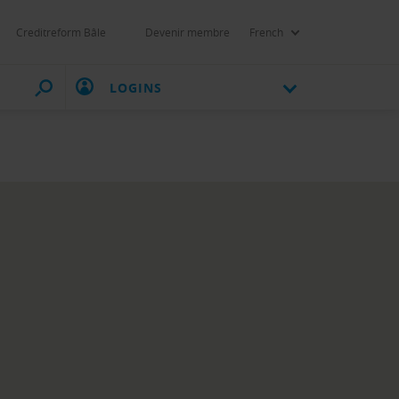
Creditreform Bâle
Devenir membre
French
LOGINS