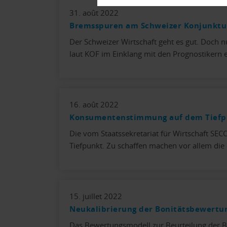
31. août 2022
Bremsspuren am Schweizer Konjunkt
Der Schweizer Wirtschaft geht es gut. Doc
laut KOF im Einklang mit den Prognostikern 
16. août 2022
Konsumentenstimmung auf dem Tiefp
Die vom Staatssekretariat für Wirtschaft S
Tiefpunkt. Zu schaffen machen vor allem die
15. juillet 2022
Neukalibrierung der Bonitätsbewertu
Das Bewertungsmodell zur Beurteilung der Bon