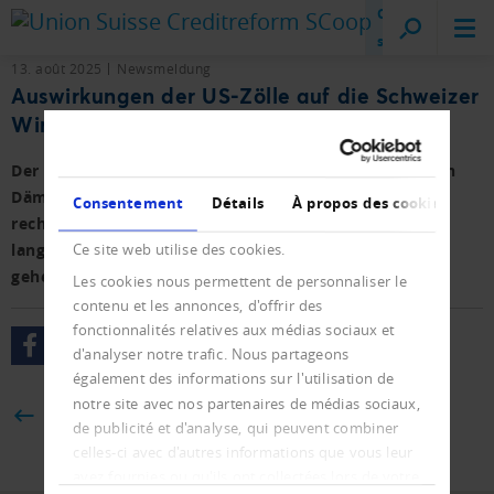
Creditreform
sur place
13. août 2025
Newsmeldung
Auswirkungen der US-Zölle auf die Schweizer
Wirtschaft
Der Zollschock aus den USA dürften einen erheblichen
Dämpfer im Wachstum des BIP bewirken. Die KOF
Consentement
Détails
À propos des cookies
rechnet mit einem Einbruch um 0,3 bis 0,6 Prozent,
langfristig könnten 7'500 bis 15'000 Stellen verloren
Ce site web utilise des cookies.
gehen. Eine Rezession sei aber nicht zu erwarten.
Les cookies nous permettent de personnaliser le
contenu et les annonces, d'offrir des
fonctionnalités relatives aux médias sociaux et
d'analyser notre trafic. Nous partageons
également des informations sur l'utilisation de
notre site avec nos partenaires de médias sociaux,
BACK
de publicité et d'analyse, qui peuvent combiner
celles-ci avec d'autres informations que vous leur
avez fournies ou qu'ils ont collectées lors de votre