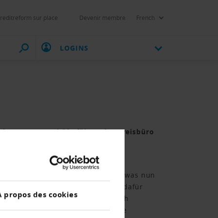
reditreform sur place
Devenir membre
French
LOGINS
kurs. Der Geschäftsführer des Kreisbüro
stieg der Konkurse kommen sehen, was nun
m Tessiner Fernsehen SRF. Gründe dafür
À propos des cookies
r. Laut Peterlin haben die dadurch
ssen von Unternehmen, die Aufträge