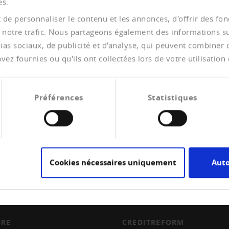
es.
Steigerung der Energiekosten nicht mehr finanzierbar sei. 
 Erholung hält Peterlin für unwahrscheinlich. Diese Welle 
de personnaliser le contenu et les annonces, d'offrir des fonc
 notre trafic. Nous partageons également des informations sur 
as sociaux, de publicité et d'analyse, qui peuvent combiner ce
ez fournies ou qu'ils ont collectées lors de votre utilisation 
Préférences
Statistiques
Cookies nécessaires uniquement
Auto
RE
CREDITREFORM