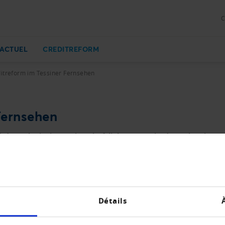
C
ACTUEL
CREDITREFORM
itreform im Tessiner Fernsehen
Fernsehen
r schwierigen wirtschaftlichen Lage in der Schweiz Kon
er Fernsehen.
Energiepreise zwingen sie in die Knie. «Wir haben den An
rlin, Geschäftsführer der Creditreform Lugano gegenüber de
Détails
n. Der Krieg in der Ukraine mache die Lage noch kritische
e Entwicklung. Das werde auch weiterhin so sein. «Wir wi