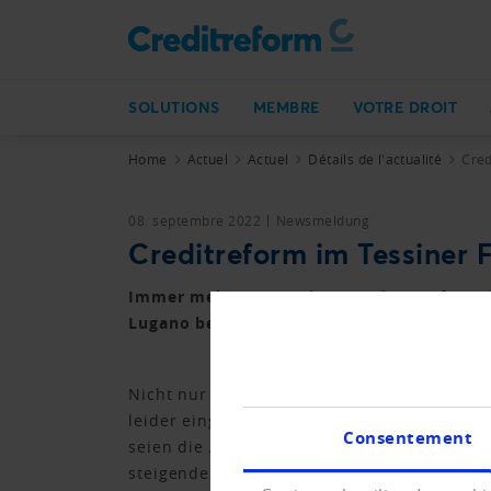
SOLUTIONS
MEMBRE
VOTRE DROIT
Home
Actuel
Actuel
Détails de l'actualité
Cred
08. septembre 2022
Newsmeldung
Creditreform im Tessiner 
Immer mehr Unternehmen gehen aufgrund de
Lugano beantwortet die Fragen des Tessin
Nicht nur die Pandemie, sondern auch die 
leider eingetreten ist”, sagt Giorgio Pete
Consentement
seien die Aufhebung der Corona-Bundeshilfe
steigenden Energiekosten Einfluss auf dies