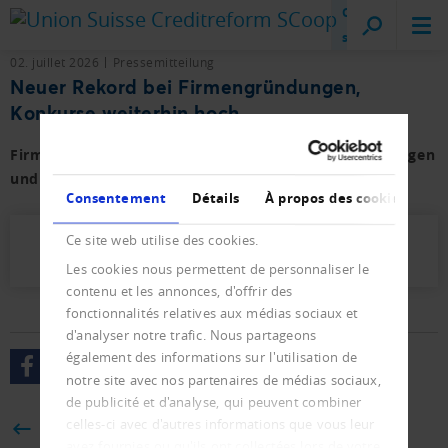
Creditreform
sur place
02. juillet 2026
Pressemitteilung
Neuer Rekord bei Firmengründungen,
Konkurse weiterhin hoch
Firmen- und Privat-Konkurse sowie der Neueintragungen
und Löschungen mit Vorjahresvergleich.
Consentement
Détails
À propos des cookies
Ce site web utilise des cookies.
Presseletter_2026_04.pdf (874 KB)
Les cookies nous permettent de personnaliser le
contenu et les annonces, d'offrir des
fonctionnalités relatives aux médias sociaux et
d'analyser notre trafic. Nous partageons
également des informations sur l'utilisation de
notre site avec nos partenaires de médias sociaux,
de publicité et d'analyse, qui peuvent combiner
celles-ci avec d'autres informations que vous leur
BACK
avez fournies ou qu'ils ont collectées lors de votre