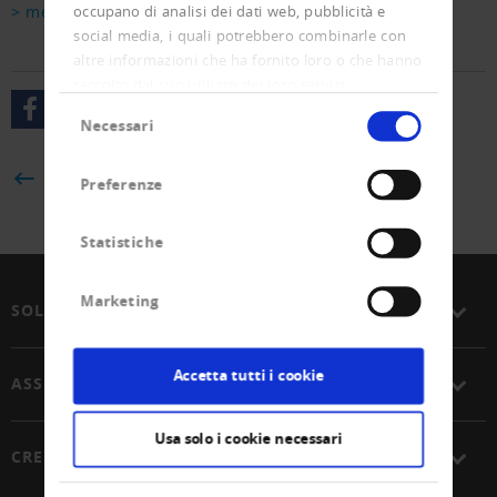
occupano di analisi dei dati web, pubblicità e
> mehr
social media, i quali potrebbero combinarle con
altre informazioni che ha fornito loro o che hanno
raccolto dal suo utilizzo dei loro servizi.
Selezione
Necessari
del
consenso
BACK
Preferenze
Statistiche
Marketing
SOLUZIONI
Accetta tutti i cookie
ASSOCIAZIONE
Usa solo i cookie necessari
CREDITREFORM