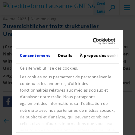
Creditreform
Lausanne
04. mai 2026
Newsmeldung
Zuversichtlicher trotz struktureller
Unsicherheit
(Creditreform Deutschland) Der militärische Konflikt im
Nahen Osten bremst die leichte Erholung der deutschen
Consentement
Détails
À propos des cookies
Wirtschaft deutlich. Die aktuelle Stimmungslage in den
Unternehmen ist aber positiver als in den Vorjahren. Das
Ce site web utilise des cookies.
zeigt die Frühjahrsstudie der Creditreform
Les cookies nous permettent de personnaliser le
Wirtschaftsforschung zur Wirtschaftslage im Mittelstand.
contenu et les annonces, d'offrir des
fonctionnalités relatives aux médias sociaux et
d'analyser notre trafic. Nous partageons
également des informations sur l'utilisation de
notre site avec nos partenaires de médias sociaux,
de publicité et d'analyse, qui peuvent combiner
BACK
celles-ci avec d'autres informations que vous leur
avez fournies ou qu'ils ont collectées lors de votre