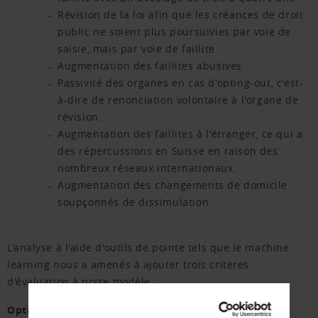
Révision de la loi afin que les créances de droit
public ne soient plus poursuivies par voie de
saisie, mais par voie de faillite.
Augmentation des faillites abusives.
Passivité des organes en cas d'opting-out, c'est-
à-dire de renonciation volontaire à l'organe de
révision.
Augmentation des faillites à l'étranger, ce qui a
des répercussions en Suisse en raison des
nombreux réseaux internationaux.
Augmentation des changements de domicile
soupçonnés de dissimulation.
L'analyse à l'aide d'outils de pointe tels que le machine
learning nous a amenés à ajouter trois critères
d'évaluation à notre modèle :
Opting-out :
en cas d'opting-out, celui-ci est désormais