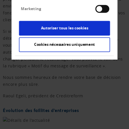
environ 10 jours. Pour vous, rien ne change
Marketing
fondamentalement et vous pouvez continuer à évaluer vos
clients et partenaires contractuels comme d'habitude.
Autoriser tous les cookies
Si vous surveillez vos partenaires contractuels pour
détecter d'éventuelles modifications de leur solvabilité,
Cookies nécessaires uniquement
vous n'avez rien à faire non plus. Vous serez
automatiquement informé si la solvabilité venait à
changer pendant le recalibrage. Vous pouvez le voir dans
la rubrique « Motif du message de surveillance ».
Nous sommes heureux de rendre votre base de décision
encore plus sûre.
Raoul Egeli, président de Creditreform
Évolution des faillites d'entreprises