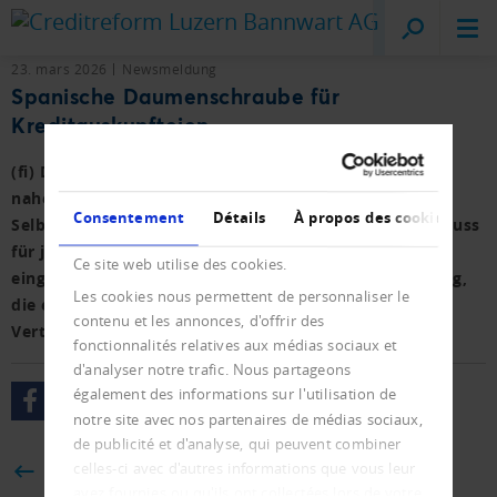
Creditreform
Lucerne
23. mars 2026
Newsmeldung
Spanische Daumenschraube für
Kreditauskunfteien
(fi) Die spanische Datenschutzbehörde verunmöglicht
nahezu das Monitoring von 3,37 Millionen
Consentement
Détails
À propos des cookies
Selbständigerwerbenden und Gewerbetrieben. Neu muss
für jede einzelne Bonitätsabklärung eine Zustimmung
Ce site web utilise des cookies.
eingeholt werden. Das ist eine gefährliche Entwicklung,
Les cookies nous permettent de personnaliser le
die es Gläubigern unmöglich macht, einen
contenu et les annonces, d'offrir des
Vertragspartner zu prüfen.
fonctionnalités relatives aux médias sociaux et
d'analyser notre trafic. Nous partageons
également des informations sur l'utilisation de
notre site avec nos partenaires de médias sociaux,
de publicité et d'analyse, qui peuvent combiner
celles-ci avec d'autres informations que vous leur
BACK
avez fournies ou qu'ils ont collectées lors de votre