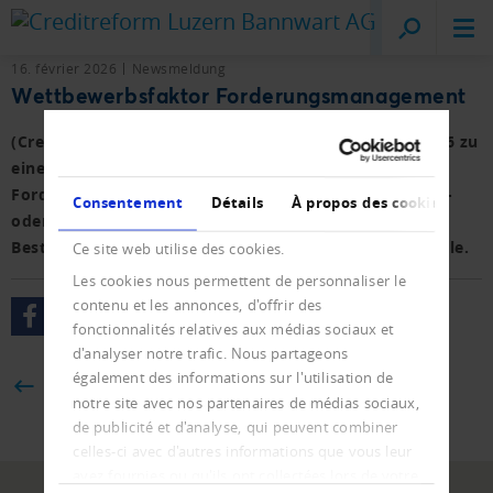
Creditreform
Lucerne
16. février 2026
Newsmeldung
Wettbewerbsfaktor Forderungsmanagement
(Creditreform Österreich) Zahlungsfähigkeit wird 2026 zu
einem entscheidenden Erfolgsfaktor.
Forderungsmanagement ist damit kein reines Kosten-
Consentement
Détails
À propos des cookies
oder Inkassothema mehr, sondern ein integraler
Bestandteil stabiler und nachhaltiger Geschäftsmodelle.
Ce site web utilise des cookies.
Les cookies nous permettent de personnaliser le
contenu et les annonces, d'offrir des
fonctionnalités relatives aux médias sociaux et
d'analyser notre trafic. Nous partageons
également des informations sur l'utilisation de
BACK
notre site avec nos partenaires de médias sociaux,
de publicité et d'analyse, qui peuvent combiner
celles-ci avec d'autres informations que vous leur
avez fournies ou qu'ils ont collectées lors de votre