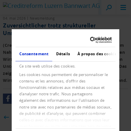
Creditreform
Lucerne
04. mai 2026
Newsmeldung
Zuversichtlicher trotz struktureller
Unsicherheit
(Creditreform Deutschland) Der militärische Konflikt im
Nahen Osten bremst die leichte Erholung der deutschen
Consentement
Détails
À propos des cookies
Wirtschaft deutlich. Die aktuelle Stimmungslage in den
Unternehmen ist aber positiver als in den Vorjahren. Das
Ce site web utilise des cookies.
zeigt die Frühjahrsstudie der Creditreform
Les cookies nous permettent de personnaliser le
Wirtschaftsforschung zur Wirtschaftslage im Mittelstand.
contenu et les annonces, d'offrir des
fonctionnalités relatives aux médias sociaux et
d'analyser notre trafic. Nous partageons
également des informations sur l'utilisation de
notre site avec nos partenaires de médias sociaux,
de publicité et d'analyse, qui peuvent combiner
BACK
celles-ci avec d'autres informations que vous leur
avez fournies ou qu'ils ont collectées lors de votre