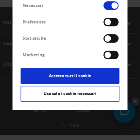
Selezione
Necessari
del
consenso
Preferenze
SOLUZIONI
Statistiche
ASSOCIAZIONE
Marketing
CREDITREFORM
Accetta tutti i cookie
© 2026 Unione Svizzera Creditreform SCoop
Usa solo i cookie necessari
Impressum
Protezione dei dati
Sitemap
Contatto
In alto