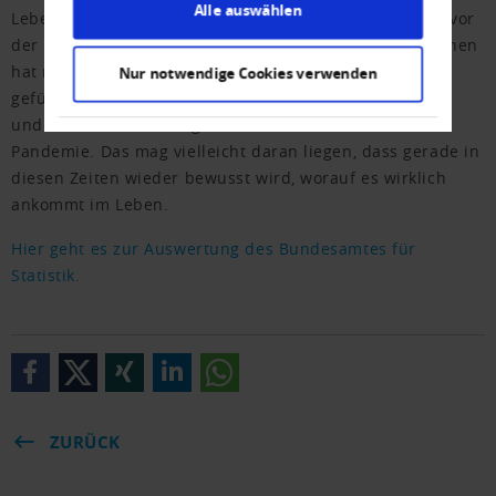
Alle auswählen
Leben und auch ihrer Gesundheit so zufrieden ist wie vor
der Pandemie. Und selbst der hohe Anteil der Glücklichen
hat nur leicht von 79 auf 74 Prozent abgenommen. Die
Nur notwendige Cookies verwenden
gefühlt unter Dauerbeschuss stehenden Politikerinnen
und Politiker erhalten gar bessere Noten als vor der
Pandemie. Das mag vielleicht daran liegen, dass gerade in
diesen Zeiten wieder bewusst wird, worauf es wirklich
ankommt im Leben.
Hier geht es zur Auswertung des Bundesamtes für
Statistik.
ZURÜCK