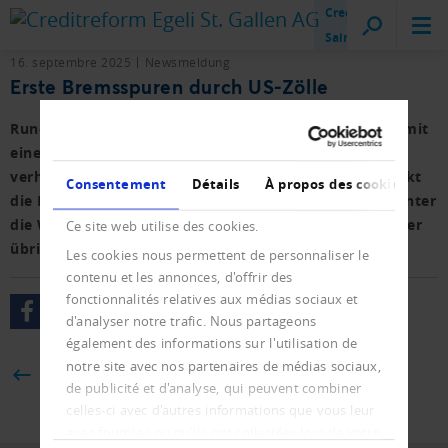
Creditreform
Saint-Gall
16. septembre 2025
Newsmeldung
Erste Bremsspuren durch US-Zölle
Rund die Hälfte der exportorientierten KMU rechnet mit
einem Gewinnrückgang. Der Grund: die willkürlich
verhängten 39 Prozent Zoll seitens der USA. Das drückt
Consentement
Détails
À propos des cookies
die Erwartungen. Der KMU PMI von Raiffeisen sinkt unter
die Wachstumsschwelle, und auch die Perspektiven der
Ce site web utilise des cookies.
übrigen Schweizer Wirtschaft sind verhalten.
Les cookies nous permettent de personnaliser le
contenu et les annonces, d'offrir des
fonctionnalités relatives aux médias sociaux et
d'analyser notre trafic. Nous partageons
également des informations sur l'utilisation de
notre site avec nos partenaires de médias sociaux,
BACK
de publicité et d'analyse, qui peuvent combiner
celles-ci avec d'autres informations que vous leur
avez fournies ou qu'ils ont collectées lors de votre