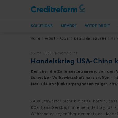
SOLUTIONS
MEMBRE
VOTRE DROIT
Home
Actuel
Actuel
Détails de l'actualité
Hand
05. mai 2025
Newsmeldung
Handelskrieg USA-China kö
Der über die Zölle ausgetragene, von den 
Schweizer Volkswirtschaft hart treffen – h
fest. Die Konjunkturprognosen zeigen abw
«Aus Schweizer Sicht bleibt zu hoffen, das
KOF, Hans Gersbach in einem Beitrag. US-Pr
Während er gegenüber den meisten Handels