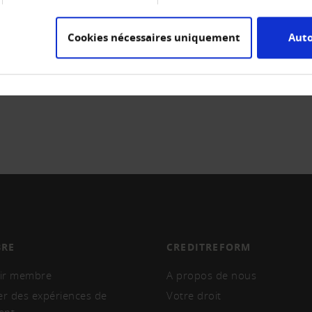
Cookies nécessaires uniquement
Auto
RE
CREDITREFORM
ir membre
A propos de nous
er des expériences de
Votre droit