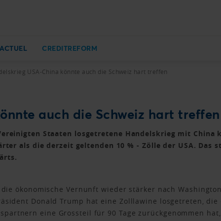
ACTUEL
CREDITREFORM
elskrieg USA-China könnte auch die Schweiz hart treffen
nnte auch die Schweiz hart treffen
Vereinigten Staaten losgetretene Handelskrieg mit China k
ärter als die derzeit geltenden 10 % - Zölle der USA. Das 
ärts.
s die ökonomische Vernunft wieder stärker nach Washington
äsident Donald Trump hat eine Zolllawine losgetreten, die 
partnern eine Grossteil für 90 Tage zurückgenommen hat