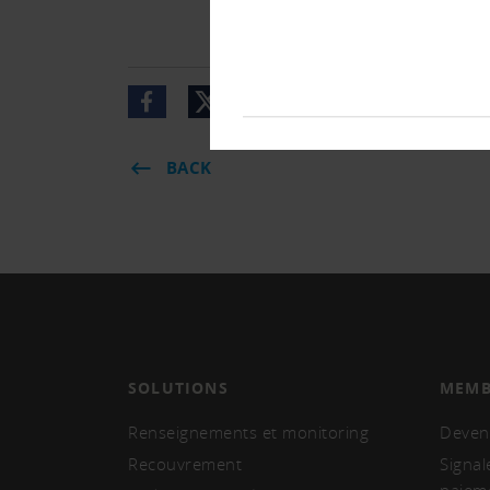
BACK
SOLUTIONS
MEMB
Renseignements et monitoring
Deven
Recouvrement
Signal