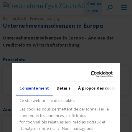
Creditreform
Zurich
05. mai 2026
Pressemitteilung
Unternehmensinsolvenzen in Europa
Unternehmensinsolvenzen in Europa - Analyse der
Creditreform Wirtschaftsforschung
Presseinfo
Insolvenzen_in_Europa_Presseinfo.pdf
(131 KB)
Consentement
Détails
À propos des cookies
Ce site web utilise des cookies.
Les cookies nous permettent de personnaliser le
Analyse
contenu et les annonces, d'offrir des
fonctionnalités relatives aux médias sociaux et
Insolvenzen_in_Europa_Analyse.pdf (2
d'analyser notre trafic. Nous partageons