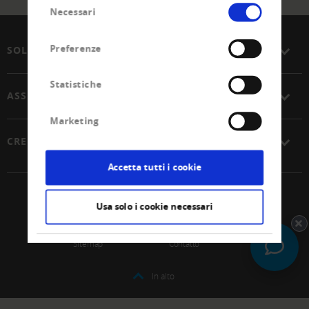
Selezione
Necessari
del
consenso
Preferenze
SOLUZIONI
Statistiche
ASSOCIAZIONE
Marketing
CREDITREFORM
Accetta tutti i cookie
© 2026 Unione Svizzera Creditreform SCoop
Usa solo i cookie necessari
Impressum
Protezione dei dati
Sitemap
Contatto
In alto