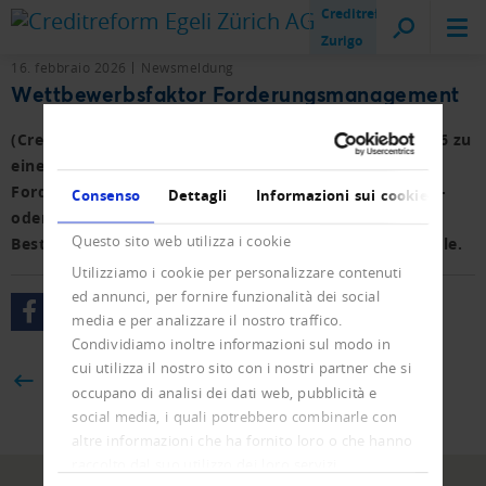
Creditreform
Zurigo
16. febbraio 2026
Newsmeldung
Wettbewerbsfaktor Forderungsmanagement
(Creditreform Österreich) Zahlungsfähigkeit wird 2026 zu
einem entscheidenden Erfolgsfaktor.
Forderungsmanagement ist damit kein reines Kosten-
Consenso
Dettagli
Informazioni sui cookie
oder Inkassothema mehr, sondern ein integraler
Questo sito web utilizza i cookie
Bestandteil stabiler und nachhaltiger Geschäftsmodelle.
Utilizziamo i cookie per personalizzare contenuti
ed annunci, per fornire funzionalità dei social
media e per analizzare il nostro traffico.
Condividiamo inoltre informazioni sul modo in
cui utilizza il nostro sito con i nostri partner che si
BACK
occupano di analisi dei dati web, pubblicità e
social media, i quali potrebbero combinarle con
altre informazioni che ha fornito loro o che hanno
raccolto dal suo utilizzo dei loro servizi.