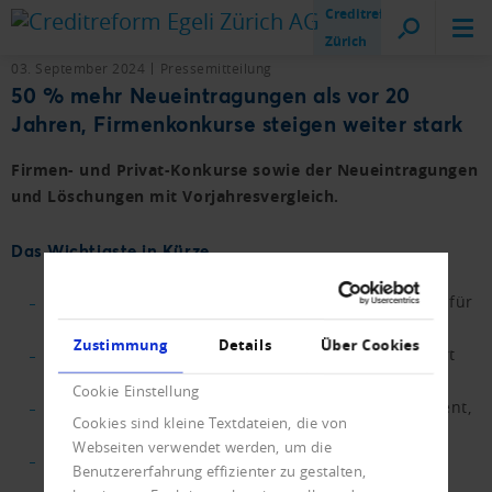
Creditreform
Zürich
03. September 2024
Pressemitteilung
50 % mehr Neueintragungen als vor 20
Jahren, Firmenkonkurse steigen weiter stark
Firmen- und Privat-Konkurse sowie der Neueintragungen
und Löschungen mit Vorjahresvergleich.
Das Wichtigste in Kürze.
Über 53 000 Neueintragungen im Handelsregister für
2024 erwartet.
Zustimmung
Details
Über Cookies
Löschungen steigen weiter, Nettowachstum steuert
auf Vorjahresniveau zu.
Cookie Einstellung
Konkurspublikationen mit einem Plus von 11 Prozent,
Cookies sind kleine Textdateien, die von
neuer Rekordwert von 11'000 in Griffweite.
Webseiten verwendet werden, um die
Privatkonkurse von lebenden Personen steigen
Benutzererfahrung effizienter zu gestalten,
stärker als ausgeschlagene Verlassenschaften.