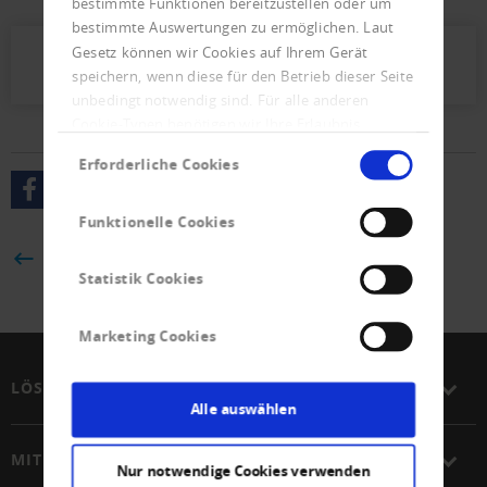
bestimmte Funktionen bereitzustellen oder um
bestimmte Auswertungen zu ermöglichen. Laut
Gesetz können wir Cookies auf Ihrem Gerät
Presseletter_2024_05.pdf (617 KB)
speichern, wenn diese für den Betrieb dieser Seite
unbedingt notwendig sind. Für alle anderen
Cookie-Typen benötigen wir Ihre Erlaubnis.
Einwilligungsauswahl
Erforderliche Cookies
Funktionelle Cookies
ZURÜCK
Statistik Cookies
Marketing Cookies
LÖSUNGEN
Alle auswählen
MITGLIEDSCHAFT
Nur notwendige Cookies verwenden