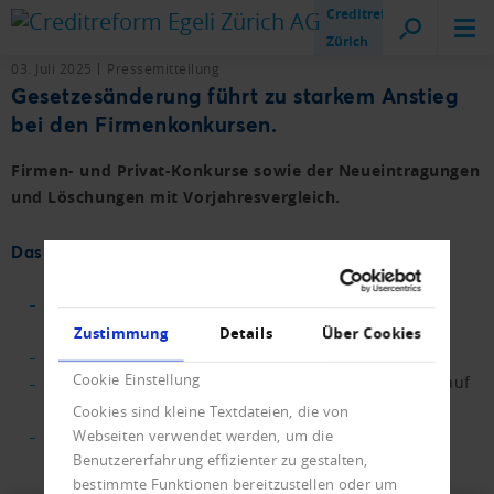
Creditreform
Zürich
03. Juli 2025
Pressemitteilung
Gesetzesänderung führt zu starkem Anstieg
bei den Firmenkonkursen.
Firmen- und Privat-Konkurse sowie der Neueintragungen
und Löschungen mit Vorjahresvergleich.
Das Wichtigste in Kürze.
Firmenkonkurse stiegen um 15 % - Entwicklung
könnte sich noch verschärfen.
Zustimmung
Details
Über Cookies
Neueintragungen steigen weiter moderat.
Cookie Einstellung
Das Nettowachstum bei den Unternehmen bleibt auf
dem Niveau der Vorjahre.
Cookies sind kleine Textdateien, die von
Mit einem neuen Rekord bei den Privatkonkursen
Webseiten verwendet werden, um die
Benutzererfahrung effizienter zu gestalten,
muss gerechnet werden.
bestimmte Funktionen bereitzustellen oder um