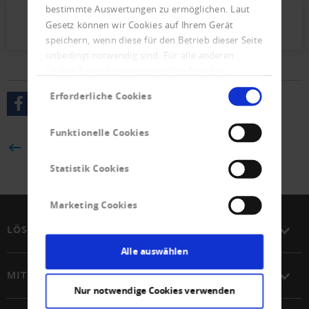
bestimmte Auswertungen zu ermöglichen. Laut
Presseletter_2025_04.pdf (669 KB)
Gesetz können wir Cookies auf Ihrem Gerät
speichern, wenn diese für den Betrieb dieser Seite
unbedingt notwendig sind. Für alle anderen
Cookie-Typen benötigen wir Ihre Erlaubnis.
Einwilligungsauswahl
Erforderliche Cookies
Funktionelle Cookies
ZURÜCK
Statistik Cookies
Marketing Cookies
LÖSUNGEN
Alle auswählen
MITGLIEDSCHAFT
Nur notwendige Cookies verwenden