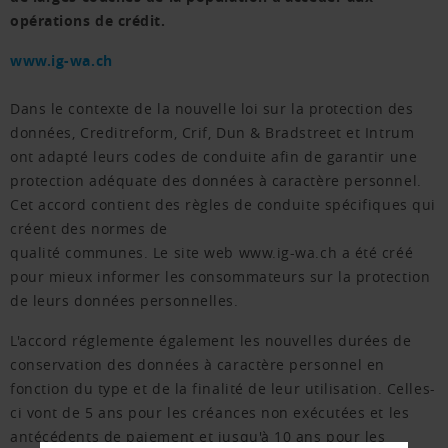
opérations de crédit.
www.ig-wa.ch
Dans le contexte de la nouvelle loi sur la protection des
données, Creditreform, Crif, Dun & Bradstreet et Intrum
ont adapté leurs codes de conduite afin de garantir une
protection adéquate des données à caractère personnel.
Cet accord contient des règles de conduite spécifiques qui
créent des normes de
qualité communes. Le site web www.ig-wa.ch a été créé
pour mieux informer les consommateurs sur la protection
de leurs données personnelles.
L'accord réglemente également les nouvelles durées de
conservation des données à caractère personnel en
fonction du type et de la finalité de leur utilisation. Celles-
ci vont de 5 ans pour les créances non exécutées et les
antécédents de paiement et jusqu'à 10 ans pour les