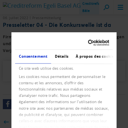
Creditreform
Bâle
06. juillet 2022
Pressemitteilung
Presseletter 04 - Die Konkurswelle ist da
Firmen- und Privat-Konkurse sowie der Neueintragungen
und Löschungen im ersten Semester 2022 mit
Vorjahresvergleich.
Consentement
Détails
À propos des cookies
Ce site web utilise des cookies.
Presseletter_2022_04.pdf (369 KB)
Les cookies nous permettent de personnaliser le
contenu et les annonces, d'offrir des
fonctionnalités relatives aux médias sociaux et
d'analyser notre trafic. Nous partageons
également des informations sur l'utilisation de
notre site avec nos partenaires de médias sociaux,
de publicité et d'analyse, qui peuvent combiner
celles-ci avec d'autres informations que vous leur
BACK
avez fournies ou qu'ils ont collectées lors de votre