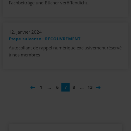
Fachbeiträge und Bücher veröffentlicht…
12. janvier 2024
Etape suivante : RECOUVREMENT
Autocollant de rappel numérique exclusivement réservé
à nos membres
1
...
6
7
8
...
13