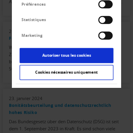
Anbindung des Verzugszinses an die «Marktzinssätze»…
Préférences
Statistiques
20. février 2024
Marketing
Fokus KMU – Bericht zu Debitorenmanagement
Was machen bei unbezahlten Rechnungen? Wie
Zahlungsfristen verkürzen? Im Magazin Fokus KMU
Autoriser tous les cookies
berichten Betroffene und Raoul Egeli beantwortet im
Studio…
Cookies nécessaires uniquement
23. janvier 2024
Bonitätsbeurteilung und datenschutzrechtlich
hohes Risiko
Das Bundesgesetz über den Datenschutz (DSG) ist seit
dem 1. September 2023 in Kraft. Es sind schon viele