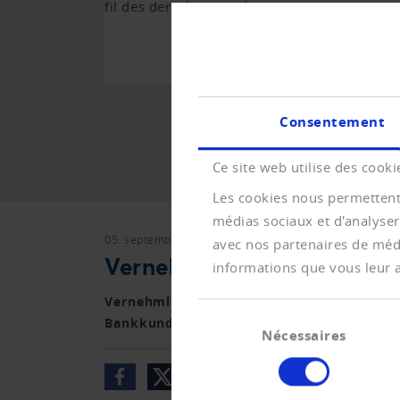
fil des dernières années.
VERS LA V
Consentement
Ce site web utilise des cooki
Les cookies nous permettent 
médias sociaux et d'analyser
05. septembre 2016
Vernehmlassungen
avec nos partenaires de médi
Vernehmlassung Gegenentw
informations que vous leur av
Vernehmlassung zum Gegenentwurf WAK-N
Sélection
Bankkundengeheimnisses in der Bundesve
Nécessaires
du
consentement