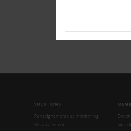
SOLUTIONS
MEMB
Renseignements et monitoring
Deven
Recouvrement
Signal