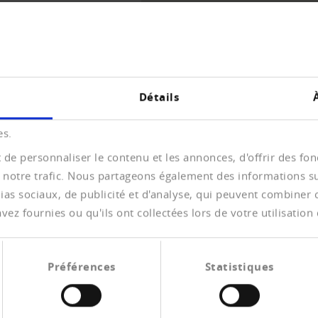
UE D'ENSEMBLE
Détails
es.
de personnaliser le contenu et les annonces, d'offrir des fonc
 notre trafic. Nous partageons également des informations sur 
as sociaux, de publicité et d'analyse, qui peuvent combiner ce
urf Initiative Matter
ez fournies ou qu'ils ont collectées lors de votre utilisation 
 über die Verankerung des
rfassung.
Préférences
Statistiques