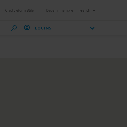
Creditreform Bâle
Devenir membre
French
LOGINS