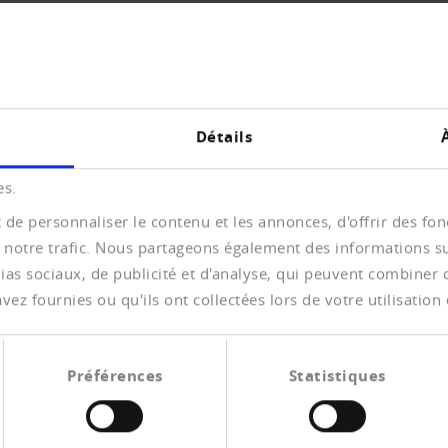
UE D'ENSEMBLE
Détails
es.
de personnaliser le contenu et les annonces, d'offrir des fonc
 notre trafic. Nous partageons également des informations sur 
as sociaux, de publicité et d'analyse, qui peuvent combiner ce
evision des
ez fournies ou qu'ils ont collectées lors de votre utilisation 
von einem ausgeprägten patronalstaatlichen
Préférences
Statistiques
 hebelt ohne Not diverse, ansonsten unbestrittene
Schutz von Geschäftsgeheimnissen, Abweichung vom
en muss, etc.). Die Vorlage wird von Seiten des