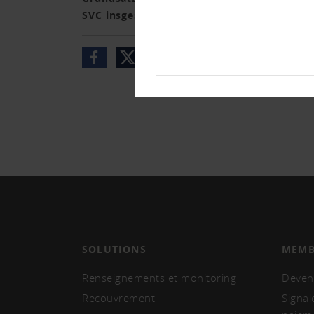
SVC insgesamt als legislatorischer Overkil
SOLUTIONS
MEMB
Renseignements et monitoring
Deven
Recouvrement
Signal