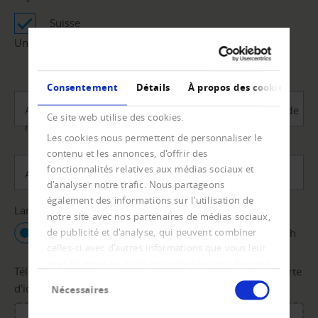
Suisse
Uniquement pour les personnes résidant en Suisse.
Consentement
Détails
À propos des cookies
Autres remarques (par ex. adresses précédentes, date de
Ce site web utilise des cookies.
naissance, etc.)
Les cookies nous permettent de personnaliser le
contenu et les annonces, d'offrir des
fonctionnalités relatives aux médias sociaux et
Adresse e-mail
*
d'analyser notre trafic. Nous partageons
également des informations sur l'utilisation de
Langue
notre site avec nos partenaires de médias sociaux,
de publicité et d'analyse, qui peuvent combiner
Français
Deutsch
Italiano
English
celles-ci avec d'autres informations que vous leur
avez fournies ou qu'ils ont collectées lors de votre
Téléchargement de la demande d'information et de la carte
Sélection
utilisation de leurs services.
d'identité (recto e verso)
*
Nécessaires
du
consentement