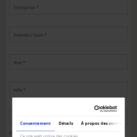
Entreprise
*
Prénom / Nom
*
Rue
*
NPA
*
Lieu
*
Consentement
Détails
À propos des cookies
Pays
*
Ce site web utilise des cookies.