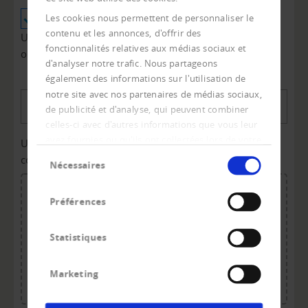
Suisse
Liechtenstein
Les cookies nous permettent de personnaliser le
contenu et les annonces, d'offrir des
Uniquement pour les entreprises domiciliées en Suisse
fonctionnalités relatives aux médias sociaux et
ou au Liechtenstein.
d'analyser notre trafic. Nous partageons
également des informations sur l'utilisation de
notre site avec nos partenaires de médias sociaux,
E-Mail
*
de publicité et d'analyse, qui peuvent combiner
celles-ci avec d'autres informations que vous leur
avez fournies ou qu'ils ont collectées lors de votre
Upload demande de renseignement ou demande de
Sélection
utilisation de leurs services.
correction
*
Nécessaires
du
consentement
Préférences
Drag & drop or click to upload.
Statistiques
Maximum file size: 20 MB.
Allowed file types: pdf.
Maximum total size: 20 MB.
Marketing