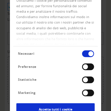
Utilizziamo i cookie per personalizzare contenuti
ed annunci, per fornire funzionalità dei social
Svizzera
Liechtenstein
media e per analizzare il nostro traffico.
Solo per aziende con sede in Svizzera o nel
Condividiamo inoltre informazioni sul modo in
Liechtenstein.
cui utilizza il nostro sito con i nostri partner che si
occupano di analisi dei dati web, pubblicità e
social media, i quali potrebbero combinarle con
E-mail
*
altre informazioni che ha fornito loro o che hanno
raccolto dal suo utilizzo dei loro servizi.
Selezione
Upload domanda per informazioni o per correzione
*
Necessari
del
consenso
Preferenze
Drag & drop or click to upload.
Statistiche
Maximum file size: 20 MB.
Allowed file types: pdf.
Maximum total size: 20 MB.
Marketing
Accetta tutti i cookie
We need your consent to load the