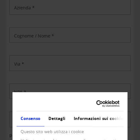
Azienda
*
Cognome / Nome
*
Via
*
NPA
*
Consenso
Dettagli
Informazioni sui cookie
Luogo
*
Questo sito web utilizza i cookie
Paese
*