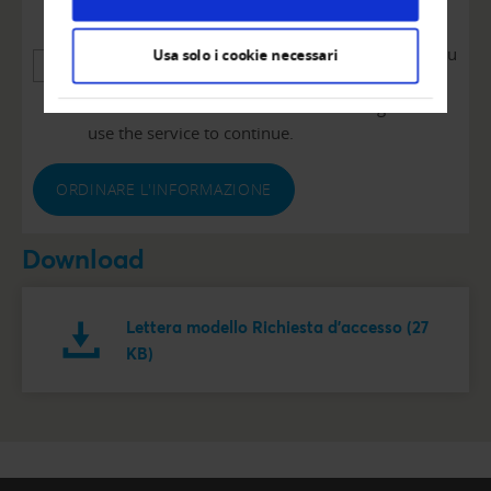
reCAPTCHA service!
We use reCAPTCHA to verify the information you
Usa solo i cookie necessari
enter. This service may collect data about your
activities. Please read the details and agree to
use the service to continue.
ORDINARE L'INFORMAZIONE
Download
Lettera modello Richiesta d'accesso (27
KB)