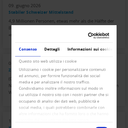
09. giugno 2026
Stabiler Schweizer Mittelstand
4,9 Millionen Personen, etwas mehr als die Hälfte der
Bevölkerung, zählen laut Bundesamt für Statistik zur
«mittleren Einkommensgruppe». Dieser Wert…
Consenso
Dettagli
Informazioni sui cookie
Questo sito web utilizza i cookie
04. maggio 2026
Utilizziamo i cookie per personalizzare contenuti
Zuversichtlicher trotz struktureller Unsicherheit
ed annunci, per fornire funzionalità dei social
(Creditreform Deutschland) Der militärische Konflikt im
media e per analizzare il nostro traffico.
Nahen Osten bremst die leichte Erholung der deutschen
Condividiamo inoltre informazioni sul modo in
Wirtschaft deutlich. Die aktuelle…
cui utilizza il nostro sito con i nostri partner che si
occupano di analisi dei dati web, pubblicità e
social media, i quali potrebbero combinarle con
altre informazioni che ha fornito loro o che hanno
raccolto dal suo utilizzo dei loro servizi.
13. aprile 2026
Selezione
Katz- und Maus-Spiel der Cyberkriminellen