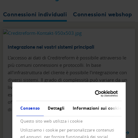
Connessioni individuali
Connessioni webshop
Integrazione nei vostri sistemi principali
L’accesso ai dati di Creditreform è possibile attraverso le
più comuni connessioni e protocolli. In base
all’infrastruttura del cliente è possibile l’integrazione con
diversi sistemi. Il grado di complessità può variare da un
livello basso a quello alto. Ciò permette di soddisfare le
esigenze dei clienti in modo individuale. Creditreform vi
offre non solo il sostegno tecnico, ma anche un servizio
Consenso
Dettagli
Informazioni sui cookie
di consulenza specifica e competente.
Questo sito web utilizza i cookie
INTERFACCE FLESSIBILI PER AZIENDE
Utilizziamo i cookie per personalizzare contenuti
DINAMICHE.
ed annunci, per fornire funzionalità dei social