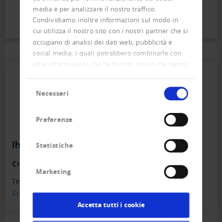
media e per analizzare il nostro traffico.
Condividiamo inoltre informazioni sul modo in
cui utilizza il nostro sito con i nostri partner che si
occupano di analisi dei dati web, pubblicità e
social media, i quali potrebbero combinarle con
altre informazioni che ha fornito loro o che hanno
raccolto dal suo utilizzo dei loro servizi.
Selezione
Necessari
del
consenso
Preferenze
Ihr direkter Kontakt zum Team
Statistiche
Creditreform Egeli Basel AG
Marketing
Tel
+41 61 - 337 90 - 40
Scrivere un'e-mail
Accetta tutti i cookie