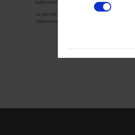
publications sur les faillites et les appels de f
consentement
Le journal Creditreform est gratuit pour les 
l'abonnement annuel.