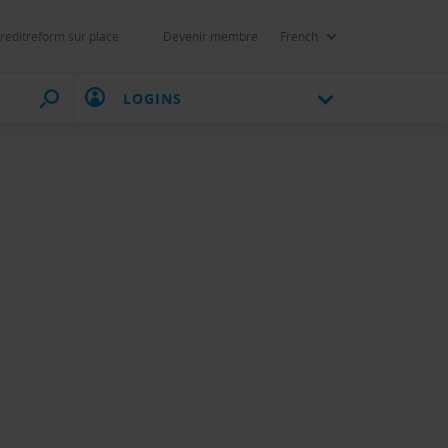
reditreform sur place
Devenir membre
French
LOGINS