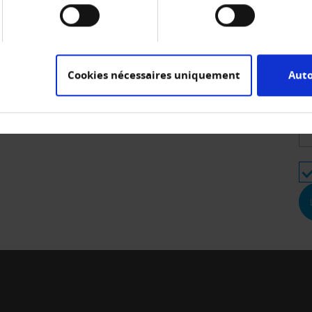
acture des deux dernières semaines.
Us
CrediMEMBER, les non-membres paient 110 CHF pour
Cookies nécessaires uniquement
Auto
Pa