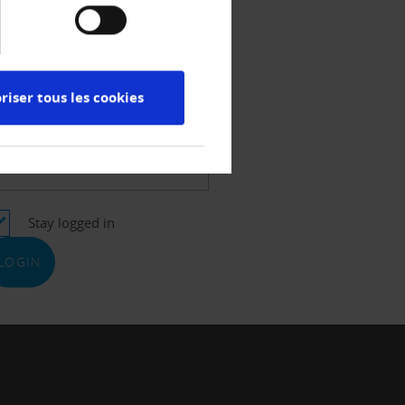
ername
riser tous les cookies
ssword
Stay logged in