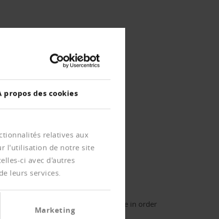
À propos des cookies
tionnalités relatives aux
l'utilisation de notre site
lles-ci avec d'autres
rchive des journaux
de leurs services.
er login
ter your username and password here in order
Marketing
 log in on the website