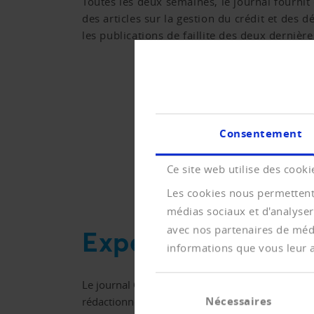
Toutes les deux semaines, le journal fournit
des articles sur la gestion du crédit et des dé
les publications de faillite des deux dernièr
VERS LES ARCHIVES
Consentement
Ce site web utilise des cooki
Les cookies nous permettent 
médias sociaux et d'analyser
avec nos partenaires de médi
Expertise et publi
informations que vous leur av
Sélection
Le journal Creditreform fournit toutes les deux 
Nécessaires
rédactionnels dans le domaine de la gestion du cr
du