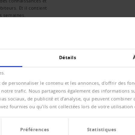
 des connaissances et
biteurs. Et il contient
es semaines.
 DES JOURNAUX
Détails
es.
de personnaliser le contenu et les annonces, d'offrir des fonc
 notre trafic. Nous partageons également des informations sur 
as sociaux, de publicité et d'analyse, qui peuvent combiner ce
cations.
A
ez fournies ou qu'ils ont collectées lors de votre utilisation 
Us
semaines des connaissances spécialisées et des articles
En
Préférences
Statistiques
édit et des débiteurs. Il contient en outre toutes les
to