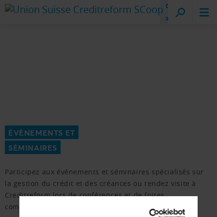
Creditreform
sur place
ÉVÉNEMENTS ET
SÉMINAIRES
Participez aux événements et séminaires spécialisés sur
la gestion du crédit et des créances ou rendez visite à
Creditreform lors de conférences et de foires
commerciales.