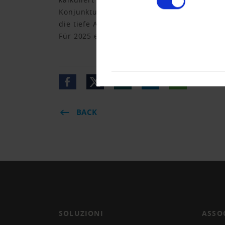
Konjunkturprognosen des Bundes rechnet wi
die tiefe Auslastung der Produktionskapazi
Für 2025 erwartet die Expertengruppe ein 
BACK
SOLUZIONI
ASSO