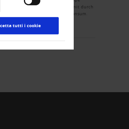
achstum von 1,2 Prozent. So sei mit durch
zend wirke vor allem der private Konsum.
cetta tutti i cookie