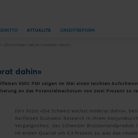
 DIRITTO
ATTUALITÀ
CREDITREFORM
«Die Schweiz wächst moderat dahin»
rat dahin»
ffeisen KMU PMI zeigen im Mai einen leichten Aufschwung 
näherung an das Potenzialwachstum von zwei Prozent zu r
(Urs Fitze) «Die Schweiz wächst moderat dahin», bet
Raiffeisen Economic Research in ihrem Konjunkturch
Vergangenheit. Das Schweizer Bruttoinlandprodukt l
im ersten Quartal um 0,3 Prozent zu, was das «mod