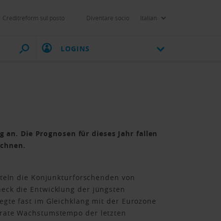
Creditreform sul posto
Diventare socio
Italian
LOGINS
an. Die Prognosen für dieses Jahr fallen
echnen.
iteln die Konjunkturforschenden von
eck die Entwicklung der jüngsten
egte fast im Gleichklang mit der Eurozone
erate Wachstumstempo der letzten