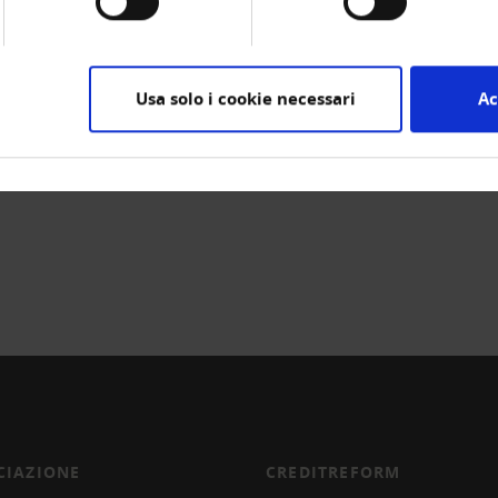
e die KOF mit einem «deutlich unterdurchschnittlichen» W
täten bedingten, sinkenden Investitionen zu rechnen. Stüt
Wachstum von 1,7 Prozent.
Usa solo i cookie necessari
Ac
CIAZIONE
CREDITREFORM