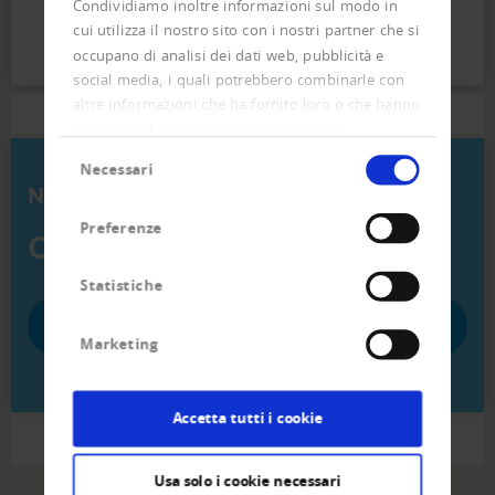
Condividiamo inoltre informazioni sul modo in
cui utilizza il nostro sito con i nostri partner che si
occupano di analisi dei dati web, pubblicità e
social media, i quali potrebbero combinarle con
altre informazioni che ha fornito loro o che hanno
raccolto dal suo utilizzo dei loro servizi.
Selezione
Necessari
del
Noi siamo qui per voi:
consenso
Preferenze
Creditreform sul posto
Statistiche
INSERIRE IL CODICE POSTALE / LUOGO
Marketing
Accetta tutti i cookie
Usa solo i cookie necessari