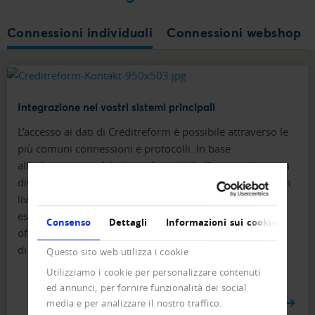
Connessioni individuali
Connessioni webshop
Integrazione nei vostri sistemi principali
L’accesso ai dati di Creditreform è possibile attraverso le
più comuni connessioni e protocolli. In base
all’infrastruttura del cliente è possibile l’integrazione con
diversi sistemi. Il grado di complessità può variare da un
livello basso a quello alto. Ciò permette di soddisfare le
esigenze dei clienti in modo individuale. Creditreform vi
Consenso
Dettagli
Informazioni sui cookie
offre non solo il sostegno tecnico, ma anche un servizio
di consulenza specifica e competente.
Questo sito web utilizza i cookie
Utilizziamo i cookie per personalizzare contenuti
ed annunci, per fornire funzionalità dei social
INTERFACCE FLESSIBILI PER AZIENDE
media e per analizzare il nostro traffico.
DINAMICHE.