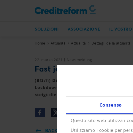
SOLUZIONI
ASSOCIAZIONE
IL VOSTRO
Home
Attualità
Attualità
Dettagli della attualità
22. marzo 2021
Newsmeldung
Fast jeder zweite fürchtet
(BfS/fi) Das Bundesamt für Statistik hat
Lockdowns auf den Zahn gefühlt. Während d
steigt die Sorge um den Verlust des Arbeit
Consenso
Questo sito web utilizza i co
Utilizziamo i cookie per pers
BACK