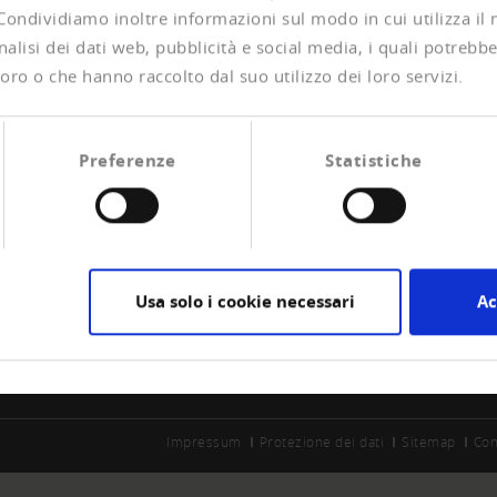
 Condividiamo inoltre informazioni sul modo in cui utilizza il 
alisi dei dati web, pubblicità e social media, i quali potrebb
oro o che hanno raccolto dal suo utilizzo dei loro servizi.
Preferenze
Statistiche
CIAZIONE
CREDITREFORM
are socio
Su di noi
la esperienze di pagamento
Vostro diritto
Usa solo i cookie necessari
Ac
Contatto
Impressum
Protezione dei dati
Sitemap
Con