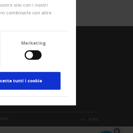
nostro sito con i nostri
ero combinarle con altre
Marketing
cetta tutti i cookie
tatto
In alto