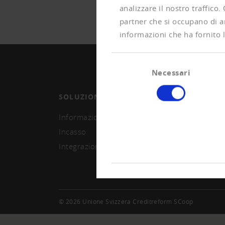
analizzare il nostro traffico.
partner che si occupano di an
informazioni che ha fornito l
Selezione
Necessari
del
consenso
SOLUZIONI
ASSO
Informazioni e monitoring
Divent
Incasso
Segna
Integrazione sistema
© 2026 Unione Svizzera Creditreform SCoop