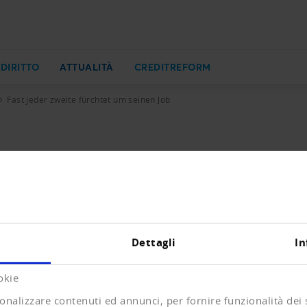
 DIRITTO
ATTUALITÀ
CREDITREFORM
Fast jeder zweite fürchtet um seinen Job
 um seinen Job
 mit repräsentativen Interviews der Stimmung der Bevölke
ie allgemeine Zufriedenheit hoch bleibt und auch die fin
splatzes.
Dettagli
In
okie
onalizzare contenuti ed annunci, per fornire funzionalità dei