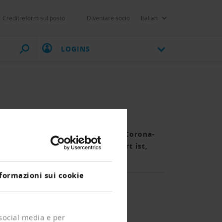
Creditreform sul posto
Diventare socio
Italian
LOGINS
rung vor und während des ersten Corona-
anzielle Situation kaum verändert ist,
formazioni sui cookie
 social media e per