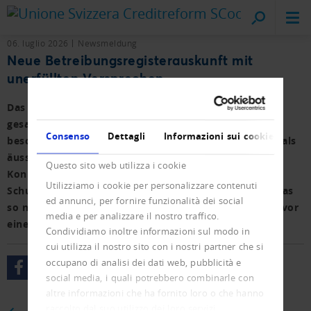
Creditreform
sul posto
06. luglio 2026
Newsmeldung
Neue Betreibungsregisterauskunft mit
unerfüllten Versprechen
Das Parlament hat die Einführung einer
gesamtschweizerischen Betreibungsauskunft
Consenso
Dettagli
Informazioni sui cookie
beschlossen. Im «Beobachter» wird dieser Entscheid als
äusserst wirksame Bekämpfungsmassnahme gegen
Questo sito web utilizza i cookie
Konkursreiterei, Mietnomadismus und
Utilizziamo i cookie per personalizzare contenuti
Schuldentourismus gelobt. Das ist ein Versprechen, das
ed annunci, per fornire funzionalità dei social
so nicht eingelöst werden kann. Es braucht nach wie vor
media e per analizzare il nostro traffico.
eine Bonitätsprüfung.
Condividiamo inoltre informazioni sul modo in
cui utilizza il nostro sito con i nostri partner che si
occupano di analisi dei dati web, pubblicità e
social media, i quali potrebbero combinarle con
altre informazioni che ha fornito loro o che hanno
raccolto dal suo utilizzo dei loro servizi.