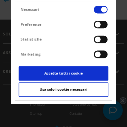
BACK
Selezione
Necessari
del
consenso
Preferenze
SOLUZIONI
Statistiche
ASSOCIAZIONE
Marketing
CREDITREFORM
Accetta tutti i cookie
Usa solo i cookie necessari
© 2026 Unione Svizzera Creditreform SCoop
Impressum
Protezione dei dati
Sitemap
Contatto
In alto