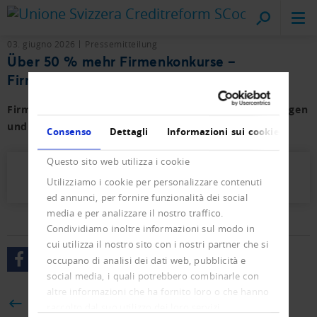
Creditreform
sul posto
03. giugno 2026
Pressemitteilung
Über 50 % mehr Firmenkonkurse –
Firmengründungen steigen moderat
Firmen- und Privat-Konkurse sowie der Neueintragungen
und Löschungen mit Vorjahresvergleich.
Consenso
Dettagli
Informazioni sui cookie
Questo sito web utilizza i cookie
Presseletter_2026_03.pdf (919 KB)
Utilizziamo i cookie per personalizzare contenuti
ed annunci, per fornire funzionalità dei social
media e per analizzare il nostro traffico.
Condividiamo inoltre informazioni sul modo in
cui utilizza il nostro sito con i nostri partner che si
occupano di analisi dei dati web, pubblicità e
social media, i quali potrebbero combinarle con
altre informazioni che ha fornito loro o che hanno
BACK
raccolto dal suo utilizzo dei loro servizi.