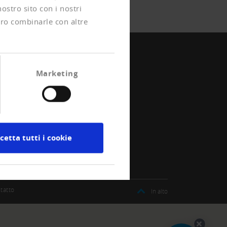
nostro sito con i nostri
ero combinarle con altre
Marketing
cetta tutti i cookie
tatto
In alto