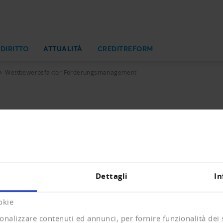
 DIRITTO
ATTUALITÀ
CREDITREFORM
Wettbewerbsfaktor Forderungsmanagement
erungsmanagement
eit wird 2026 zu einem entscheidenden Erfolgsfaktor. Fo
in integraler Bestandteil stabiler und nachhaltiger Gesc
Dettagli
In
okie
onalizzare contenuti ed annunci, per fornire funzionalità dei