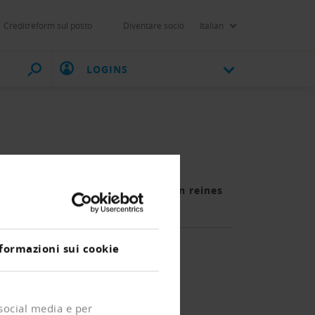
Creditreform sul posto
Diventare socio
Italian
LOGINS
rderungsmanagement ist damit kein reines
häftsmodelle.
formazioni sui cookie
 social media e per