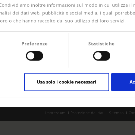
 Condividiamo inoltre informazioni sul modo in cui utilizza il 
alisi dei dati web, pubblicità e social media, i quali potrebb
oro o che hanno raccolto dal suo utilizzo dei loro servizi.
Preferenze
Statistiche
CIAZIONE
CREDITREFORM
are socio
Su di noi
la esperienze di pagamento
Vostro diritto
Contatto
Usa solo i cookie necessari
Ac
Impressum
Protezione dei dati
Sitemap
Con