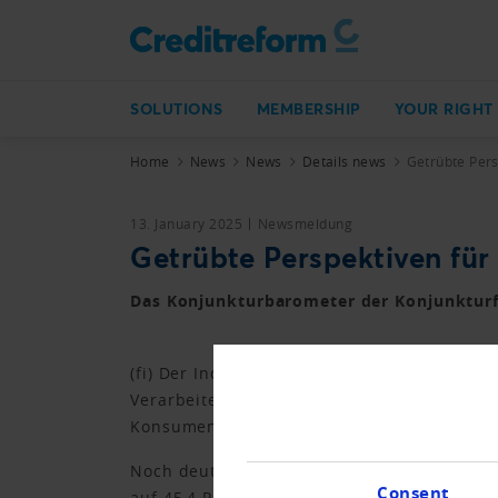
SOLUTIONS
MEMBERSHIP
YOUR RIGHT
Home
News
News
Details news
Getrübte Pers
13. January 2025
Newsmeldung
Getrübte Perspektiven für
Das Konjunkturbarometer der Konjunkturfo
(fi) Der Index sackte um 3,4 Punkte auf 99
Verarbeitende Gewerbe, die übrigen Diens
Konsumentinnen und Konsumenten.
Noch deutlicher nachgegeben hat der Raiffe
Consent
auf 45,4 Punkte gesunken. Damit ist der lei