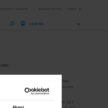
editreform Lausanne
Become member
English
LOGINS
rübt.
 100. Betroffen sind insbesondere das
hfrage aus dem Ausland und seitens der
det. Dieser ist zum Jahresende von 50,1
About
der verpufft. Das liegt wesentlich an der