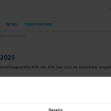
Cr
NEWS
CREDITREFORM
pektiven für 2025
 2025
rschungsstelle KOF der ETH hat sich im Dezember einget
,5 Zähler und liegt damit unter der Wachsstumsschwelle von
tleistungen, das Gastgewerbe von einer nachlassenden Nac
isen KMU PMI, der die Erwartungen aus der Industrie abbil
Details
chte Aufschwung zu Beginn des vierten Quartals bereits wie