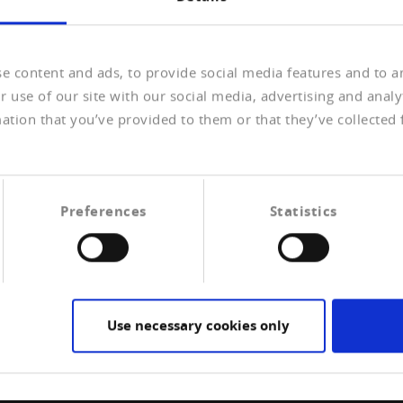
So ist der Einkaufsmanagerindex Industrie in der Eurozo
ind vor allem die grossen Nachbarstaaten Deutschland un
43,3 nach.
e content and ads, to provide social media features and to an
 use of our site with our social media, advertising and anal
m Produzierenden Gewerbe eine ähnliche Entwicklung. So 
ation that you’ve provided to them or that they’ve collected 
er Nachfrage aus dem Ausland nach. Im Verarbeitenden Gew
e Fahrzeug- und Maschinenbranche betroffen.
Preferences
Statistics
Use necessary cookies only