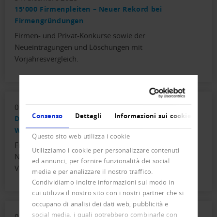
15'000 Firmenpleiten – Neuer Rekord bei
Firmengründungen
Firmen- und Privat-Konkurse sowie der
Neueintragungen und Löschungen mit
Vorjahresvergleich.
09. settembre 2025
Consenso
Dettagli
Informazioni sui cookie
Die neue Normalität – 55 Firmenpleiten pro
Werktag
Questo sito web utilizza i cookie
Firmen- und Privat-Konkurse sowie der
Utilizziamo i cookie per personalizzare contenuti
Neueintragungen und Löschungen mit
ed annunci, per fornire funzionalità dei social
Vorjahresvergleich.
media e per analizzare il nostro traffico.
Condividiamo inoltre informazioni sul modo in
cui utilizza il nostro sito con i nostri partner che si
occupano di analisi dei dati web, pubblicità e
social media, i quali potrebbero combinarle con
03. luglio 2025