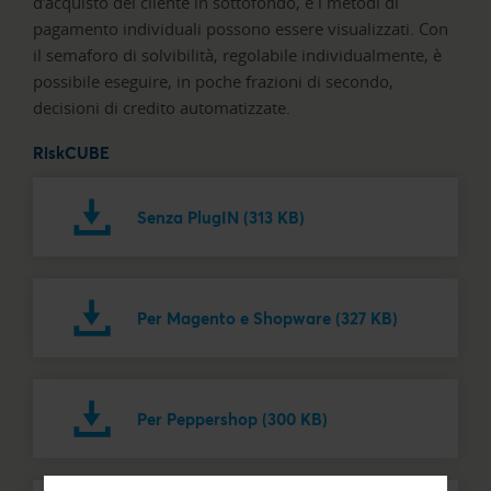
d’acquisto del cliente in sottofondo, e i metodi di
pagamento individuali possono essere visualizzati. Con
il semaforo di solvibilità, regolabile individualmente, è
possibile eseguire, in poche frazioni di secondo,
decisioni di credito automatizzate.
RiskCUBE
Senza PlugIN (313 KB)
Per Magento e Shopware (327 KB)
Per Peppershop (300 KB)