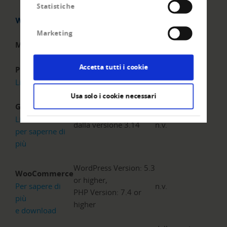
Statistiche
Senza
Webshop
Con RiskCUBE
RiskCUBE
Marketing
Magento
dalla versione 2.2
n.v.
Accetta tutti i cookie
Prestashop
Version 8.1.x
n.v.
Link al ordine
Usa solo i cookie necessari
Gambio
Link al ordine
dalla versione 3.14
n.v.
per saperne di
più
WordPress Version: 5.3
WooCommerce
or higher,
Per sapere di
n.v.
PHP Version: 7.4 or
più
higher
e download