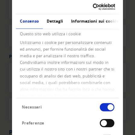
Per Presta e WooCommerce (347 KB)
Consenso
Dettagli
Informazioni sui cookie
Questo sito web utilizza i cookie
Per Gambio (325 KB)
Utilizziamo i cookie per personalizzare contenuti
ed annunci, per fornire funzionalità dei social
media e per analizzare il nostro traffico.
PlugIN's
Condividiamo inoltre informazioni sul modo in
cui utilizza il nostro sito con i nostri partner che si
Prospetto PepperShop (francese)
occupano di analisi dei dati web, pubblicità e
(280 KB)
social media, i quali potrebbero combinarle con
altre informazioni che ha fornito loro o che hanno
raccolto dal suo utilizzo dei loro servizi.
Selezione
Necessari
Flyer Abashop (tedesco) (341 KB)
del
consenso
Preferenze
Panoramica delle versioni disponibili