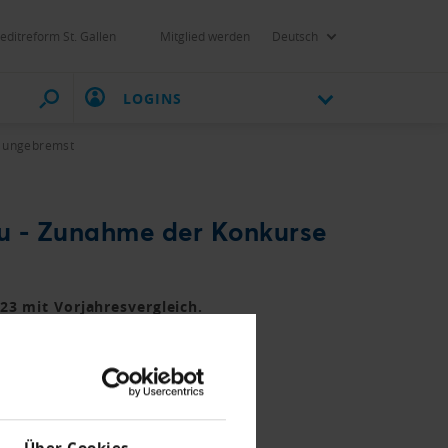
editreform St. Gallen
Mitglied werden
Deutsch
LOGINS
e ungebremst
au - Zunahme der Konkurse
3 mit Vorjahresvergleich.
Über Cookies