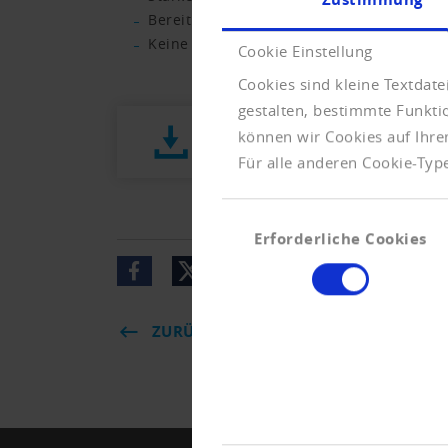
Bereits über 5'100 Firmenkonkurse im er
Keine Trendwende bei den Pleiten in Sic
Cookie Einstellung
Cookies sind kleine Textdat
gestalten, bestimmte Funkt
können wir Cookies auf Ihre
Presseletter_2023_02.pdf (571 K
Für alle anderen Cookie-Type
Einwilligungsauswahl
Erforderliche Cookies
ZURÜCK