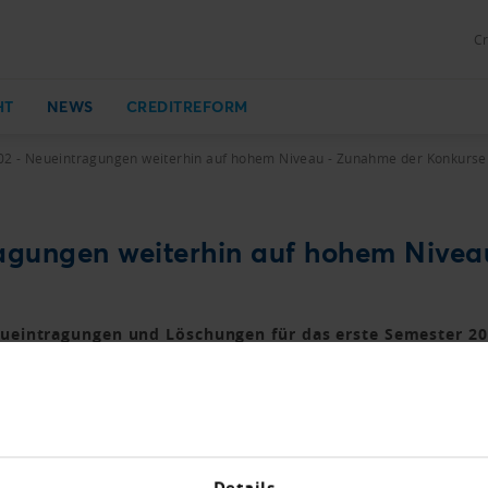
Cr
HT
NEWS
CREDITREFORM
 02 - Neueintragungen weiterhin auf hohem Niveau - Zunahme der Konkurs
tragungen weiterhin auf hohem Nive
ueintragungen und Löschungen für das erste Semester 202
den Wert von 50'000 erneut überschreiten
rt zu einem tieferen Nettowachstum an Firmen
Details