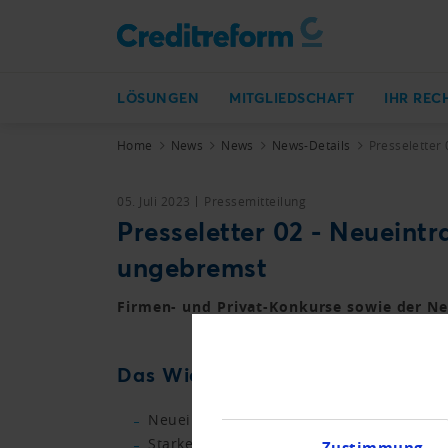
LÖSUNGEN
MITGLIEDSCHAFT
IHR REC
Home
News
News
News-Details
Presseletter
05. Juli 2023
Pressemitteilung
Presseletter 02 - Neuein
ungebremst
Firmen- und Privat-Konkurse sowie der Ne
Das Wichtigste in Kürze.
Neueintragungen dürften bis Ende Jahr 
Starke Zunahme bei den Löschungen füh
Zustimmung