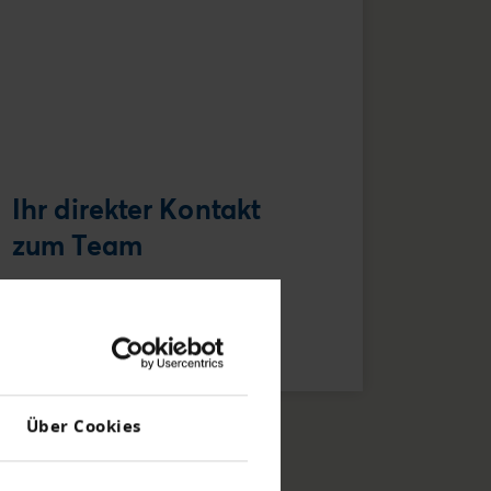
Ihr direkter Kontakt
zum Team
Creditreform Egeli St. Gallen AG
Tel
+41 71 - 221 11 - 21
E-Mail schreiben
Über Cookies