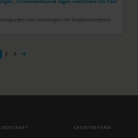
ungen, Firmenkonkurse legen nochmals um fast
intragungen und Löschungen mit Vorjahresvergleich.
2
3
LIEDSCHAFT
CREDITREFORM