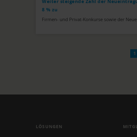
Weiter steigende Zahl der Neueintrag
8 % zu
Firmen- und Privat-Konkurse sowie der Neue
1
LÖSUNGEN
MITG