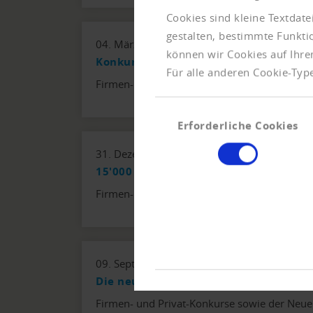
Cookies sind kleine Textdat
gestalten, bestimmte Funkt
04. März 2026
können wir Cookies auf Ihre
Konkurszahlen bleiben hoch – Firmen
Für alle anderen Cookie-Type
Firmen- und Privat-Konkurse sowie der Neue
Einwilligungsauswahl
Erforderliche Cookies
31. Dezember 2025
15'000 Firmenpleiten – Neuer Rekord
Firmen- und Privat-Konkurse sowie der Neue
09. September 2025
Die neue Normalität – 55 Firmenpleit
Firmen- und Privat-Konkurse sowie der Neue