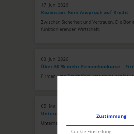
17. Juni 2026
Rezension: Kein Anspruch auf Kredit
Zwischen Sicherheit und Vertrauen. Die Bonit
funktionierenden Wirtschaft.
03. Juni 2026
Über 50 % mehr Firmenkonkurse – Fi
Firmen- und Privat-Konkurse sowie der Neue
05. Mai 2026
Unternehmensinsolvenzen in Europa
Zustimmung
Unternehmensinsolvenzen in Europa - Analys
Cookie Einstellung