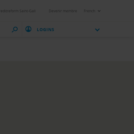
reditreform Saint-Gall
Devenir membre
French
LOGINS