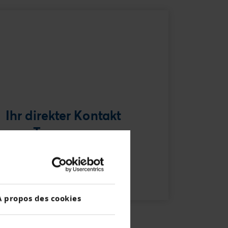
Ihr direkter Kontakt
zum Team
Creditreform Egeli St. Gallen AG
Tél
+41 71 - 221 11 - 21
Ecrire e-mail
À propos des cookies