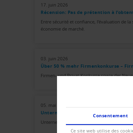
17. juin 2026
Récension: Pas de prétention à l’obten
Entre sécurité et confiance, l’évaluation de 
économie de marché.
03. juin 2026
Über 50 % mehr Firmenkonkurse – Fi
Firmen- und Privat-Konkurse sowie der Neue
05. mai 2026
Unternehmensinsolvenzen in Europa
Consentement
Unternehmensinsolvenzen in Europa - Analys
Ce site web utilise des cooki