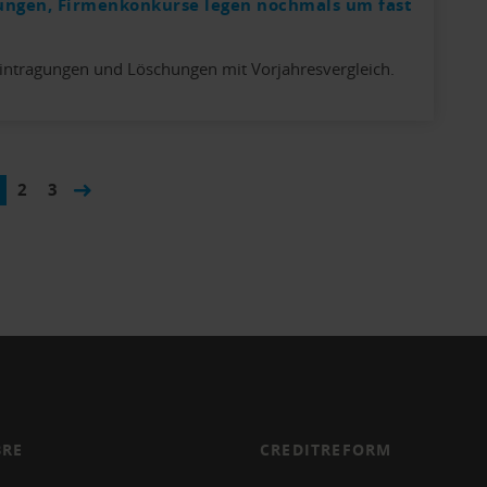
ungen, Firmenkonkurse legen nochmals um fast
intragungen und Löschungen mit Vorjahresvergleich.
2
3
RE
CREDITREFORM