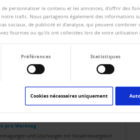
de personnaliser le contenu et les annonces, d'offrir des fonc
 notre trafic. Nous partageons également des informations sur 
as sociaux, de publicité et d'analyse, qui peuvent combiner ce
gründungen ebenfalls
ez fournies ou qu'ils ont collectées lors de votre utilisation 
intragungen und Löschungen mit Vorjahresvergleich.
Préférences
Statistiques
 bei Firmengründungen
intragungen und Löschungen mit Vorjahresvergleich.
Cookies nécessaires uniquement
Auto
en pro Werktag
intragungen und Löschungen mit Vorjahresvergleich.