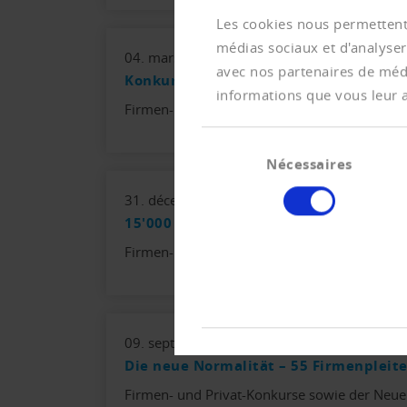
Les cookies nous permettent 
médias sociaux et d'analyser
04. mars 2026
avec nos partenaires de médi
Konkurszahlen bleiben hoch – Firmen
informations que vous leur av
Firmen- und Privat-Konkurse sowie der Neue
Sélection
Nécessaires
du
consentement
31. décembre 2025
15'000 Firmenpleiten – Neuer Rekord
Firmen- und Privat-Konkurse sowie der Neue
09. septembre 2025
Die neue Normalität – 55 Firmenpleit
Firmen- und Privat-Konkurse sowie der Neue