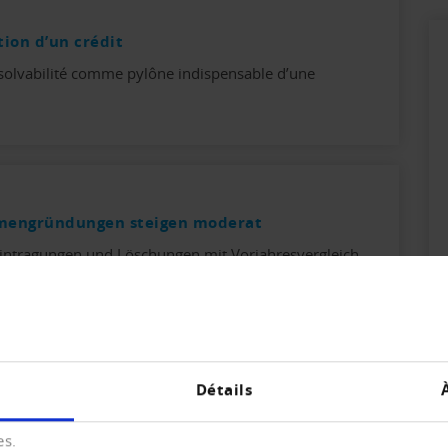
tion d’un crédit
la solvabilité comme pylône indispensable d’une
rmengründungen steigen moderat
intragungen und Löschungen mit Vorjahresvergleich.
Détails
e der Creditreform Wirtschaftsforschung
es.