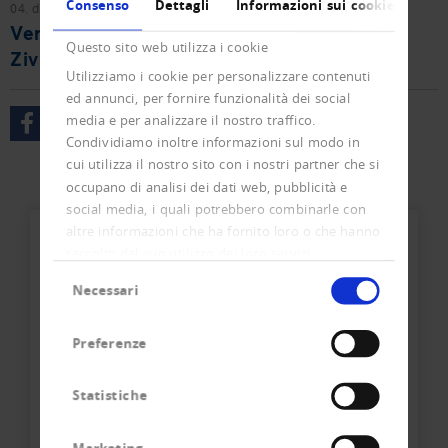
Consenso
Dettagli
Informazioni sui cookie
04. dicembre 2015
Vernehmlassungen
Vernehmlassung ZGB - Revision
Questo sito web utilizza i cookie
Zivilstandsverordnung ZStV
Utilizziamo i cookie per personalizzare contenuti
ed annunci, per fornire funzionalità dei social
media e per analizzare il nostro traffico.
Condividiamo inoltre informazioni sul modo in
cui utilizza il nostro sito con i nostri partner che si
occupano di analisi dei dati web, pubblicità e
social media, i quali potrebbero combinarle con
altre informazioni che ha fornito loro o che hanno
raccolto dal suo utilizzo dei loro servizi.
Selezione
Necessari
del
consenso
Preferenze
Ihr direkter Kontakt zum
Statistiche
Team
Creditreform Egeli Basel AG