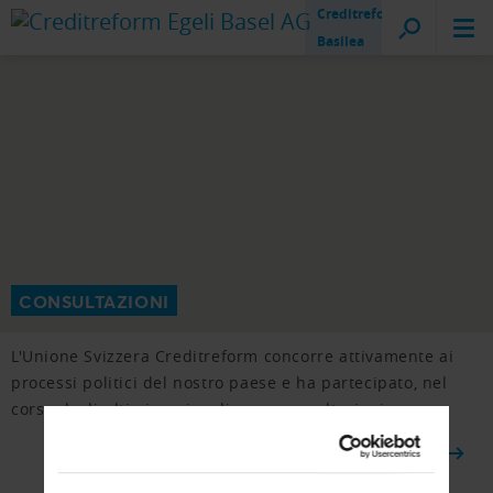
Creditreform
Basilea
CONSULTAZIONI
L'Unione Svizzera Creditreform concorre attivamente ai
processi politici del nostro paese e ha partecipato, nel
corso degli ultimi anni, a diverse consultazioni.
ALLA PANORAMICA