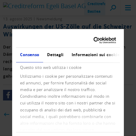
Creditreform
Basilea
13. agosto 2025
Newsmeldung
Auswirkungen der US-Zölle auf die Schweizer
Wirtschaft
Der Zollschock aus den USA dürften einen erheblichen
Dämpfer im Wachstum des BIP bewirken. Die KOF
Consenso
Dettagli
Informazioni sui cookie
rechnet mit einem Einbruch um 0,3 bis 0,6 Prozent,
Questo sito web utilizza i cookie
langfristig könnten 7'500 bis 15'000 Stellen verloren
gehen. Eine Rezession sei aber nicht zu erwarten.
Utilizziamo i cookie per personalizzare contenuti
ed annunci, per fornire funzionalità dei social
media e per analizzare il nostro traffico.
Condividiamo inoltre informazioni sul modo in
cui utilizza il nostro sito con i nostri partner che si
occupano di analisi dei dati web, pubblicità e
BACK
social media, i quali potrebbero combinarle con
altre informazioni che ha fornito loro o che hanno
raccolto dal suo utilizzo dei loro servizi.