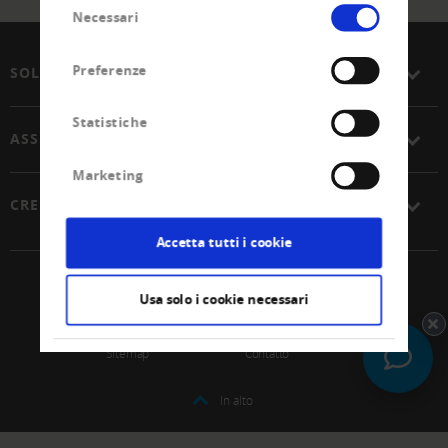
Selezione
Necessari
del
consenso
Preferenze
SOLUZIONI
Statistiche
ASSOCIAZIONE
Marketing
CREDITREFORM
Accetta tutti i cookie
© 2026 Unione Svizzera Creditreform SCoop
Usa solo i cookie necessari
Impressum
Protezione dei dati
Sitemap
Contatto
In alto