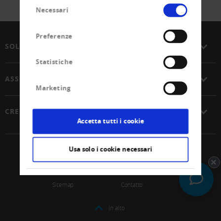
Selezione
Necessari
del
consenso
Preferenze
SOLUZIONI
Statistiche
ASSOCIAZIONE
Marketing
CREDITREFORM
Accetta tutti i cookie
Usa solo i cookie necessari
© 2026 Unione Svizzera Creditreform SCoop
Impressum
Protezione dei dati
Sitemap
Contatto
In alto