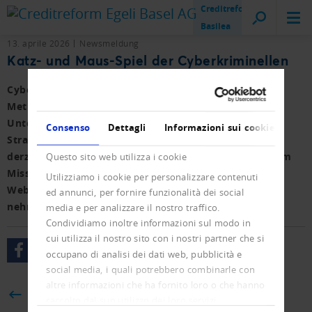
Creditreform
Basilea
13. aprile 2026
Newsmeldung
Katz- und Maus-Spiel der Cyberkriminellen
Cyberkriminelle lassen sich immer raffiniertere
Methoden einfallen, um Geld von Privaten und
Unternehmen zu erschleichen und den Behörden die
Consenso
Dettagli
Informazioni sui cookie
Strafverfolgung zu erschweren. Firmen sollten sich
derzeit vor allem vor betrügerischen Rechnungen, dem
Questo sito web utilizza i cookie
Missbrauch ihrer Handelsregisterdaten für Fake-
Utilizziamo i cookie per personalizzare contenuti
Webseiten und gefälschten Stellenanzeigen in Acht
ed annunci, per fornire funzionalità dei social
nehmen.
media e per analizzare il nostro traffico.
Condividiamo inoltre informazioni sul modo in
cui utilizza il nostro sito con i nostri partner che si
occupano di analisi dei dati web, pubblicità e
social media, i quali potrebbero combinarle con
altre informazioni che ha fornito loro o che hanno
BACK
raccolto dal suo utilizzo dei loro servizi.