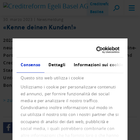
Creditreform
Basilea
30. marzo 2023
Newsmeldung
«Kenne deinen Kunden!»
2022 brachte mit über 10'000 Firmenkonkursen einen
neuen Höchststand. Im Interview mit Gryps, dem Online-
Portal für KMU erläutert Raoul Egeli, Präsident Verband
Creditreform, die Hintergründe. Er setzt weniger auf
Consenso
Dettagli
Informazioni sui cookie
Staatshilfe als auf die Eigenverantwortung der
Unternehmen. Liquiditätsmanagement und
Questo sito web utilizza i cookie
Bonitätsprüfung heisst das Rezept.
Utilizziamo i cookie per personalizzare contenuti
ed annunci, per fornire funzionalità dei social
> zum Interview
media e per analizzare il nostro traffico.
Condividiamo inoltre informazioni sul modo in
cui utilizza il nostro sito con i nostri partner che si
occupano di analisi dei dati web, pubblicità e
social media, i quali potrebbero combinarle con
altre informazioni che ha fornito loro o che hanno