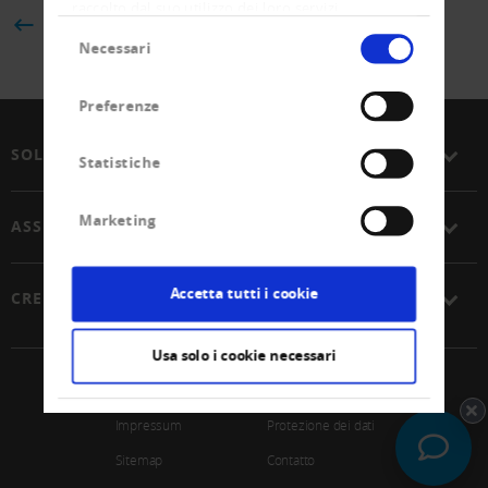
raccolto dal suo utilizzo dei loro servizi.
BACK
Selezione
Necessari
del
consenso
Preferenze
SOLUZIONI
Statistiche
Marketing
ASSOCIAZIONE
Accetta tutti i cookie
CREDITREFORM
Usa solo i cookie necessari
© 2026 Unione Svizzera Creditreform SCoop
Impressum
Protezione dei dati
Sitemap
Contatto