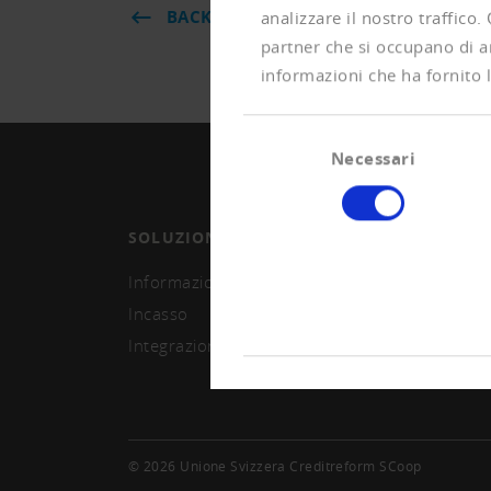
BACK
analizzare il nostro traffico.
partner che si occupano di an
informazioni che ha fornito l
Selezione
Necessari
del
consenso
SOLUZIONI
ASSO
Informazioni e monitoring
Divent
Incasso
Segna
Integrazione sistema
© 2026 Unione Svizzera Creditreform SCoop