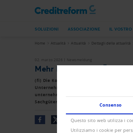
SOLUZIONI
ASSOCIAZIONE
IL VOSTRO
Home
Attualità
Attualità
Dettagli della attualità
02. marzo 2026
Newsmeldung
Mehr Konkurse in Österrei
(fi) Die Konkursstatistik von Creditrefor
Unternehmensinsolvenzen und ein Minus vo
unternehmensbezogenen Dienstleistungen 
Sachgütererzeugung. Betroffen sind rund 2
Consenso
Questo sito web utilizza i co
Utilizziamo i cookie per pers