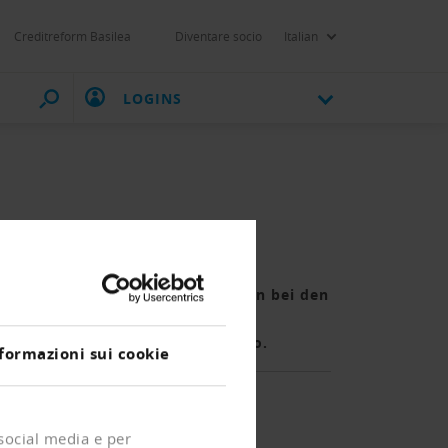
Creditreform Basilea
Diventare socio
Italian
LOGINS
 um 4,3 Prozent bei den
Besonders stark sind die Zunahmen bei den
egen im Bauwesen und bei der
ieren sich auf 20 Milliarden Euro.
formazioni sui cookie
 social media e per