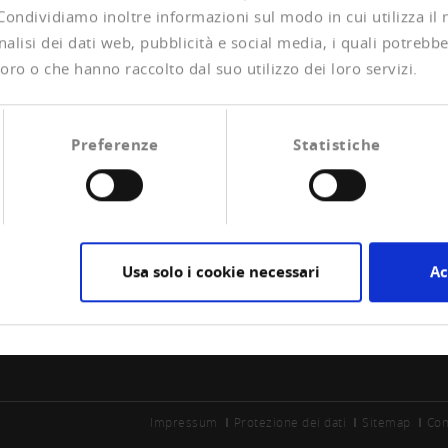
 Condividiamo inoltre informazioni sul modo in cui utilizza il 
alisi dei dati web, pubblicità e social media, i quali potrebb
oro o che hanno raccolto dal suo utilizzo dei loro servizi.
Preferenze
Statistiche
CIAZIONE
CREDITREFORM
are socio
Su di noi
Usa solo i cookie necessari
Ac
la esperienze di pagamento
Vostro diritto
Contatto
Impressum
Protezione dei dati
Sitemap
Con