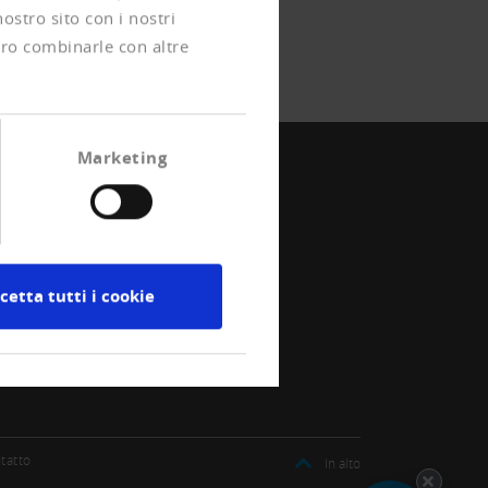
nostro sito con i nostri
ero combinarle con altre
Marketing
cetta tutti i cookie
tatto
In alto