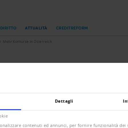
 DIRITTO
ATTUALITÀ
CREDITREFORM
Mehr Konkurse in Österreich
ch
m Österreich weist für das vergangenen Jahr eine Zunahme
n 0.9 Prozent bei den Pleiten von Privatpersonen aus. 
und im Kredit- und Versicherungswesen, rückläufig hing
0'000 Arbeitsplätze, die erwarteten Konkursverluste summ
Dettagli
In
okie
onalizzare contenuti ed annunci, per fornire funzionalità dei